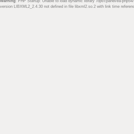
Warning
: PHP Startup: Unable to load dynamic library '/opt/cpanel/ea-php54/
version LIBXML2_2.4.30 not defined in file libxml2.so.2 with link time referen