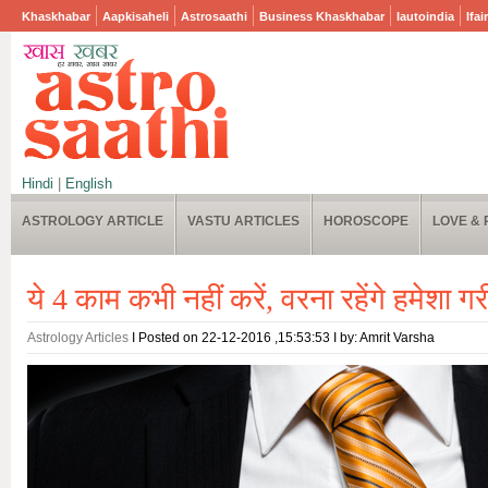
Khaskhabar
Aapkisaheli
Astrosaathi
Business Khaskhabar
Iautoindia
Ifai
Hindi
|
English
ASTROLOGY ARTICLE
VASTU ARTICLES
HOROSCOPE
LOVE & 
ये 4 काम कभी नहीं करें, वरना रहेंगे हमेशा ग
Astrology Articles
I Posted on 22-12-2016 ,15:53:53 I by: Amrit Varsha