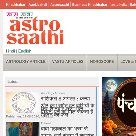
Khaskhabar
Aapkisaheli
Astrosaathi
Business Khaskhabar
Iautoindia
Ifai
Hindi
|
English
ASTROLOGY ARTICLE
VASTU ARTICLES
HOROSCOPE
LOVE & 
Latest