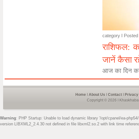
category
I Posted 
राशिफल: कर
जानें कैसा 
आज का दिन कई
Home
I
About Us
I
Contact
I
Privacy
Copyright © 2026 I Khaskhabar
Warning
: PHP Startup: Unable to load dynamic library '/opt/cpanel/ea-php54/
version LIBXML2_2.4.30 not defined in file libxml2.so.2 with link time referen