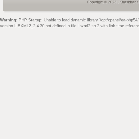
Copyright © 2026 I Khaskhabar
Warning
: PHP Startup: Unable to load dynamic library '/opt/cpanel/ea-php54/
version LIBXML2_2.4.30 not defined in file libxml2.so.2 with link time referen