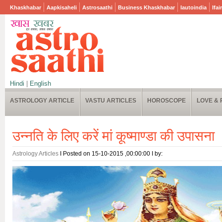
Khaskhabar
Aapkisaheli
Astrosaathi
Business Khaskhabar
Iautoindia
Ifai
Hindi
|
English
ASTROLOGY ARTICLE
VASTU ARTICLES
HOROSCOPE
LOVE & 
उन्नति के लिए करें मां कूष्माण्डा की उपासना
Astrology Articles
I Posted on 15-10-2015 ,00:00:00 I by: