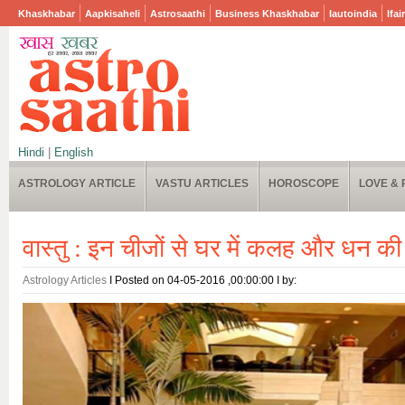
Khaskhabar
Aapkisaheli
Astrosaathi
Business Khaskhabar
Iautoindia
Ifai
Hindi
|
English
ASTROLOGY ARTICLE
VASTU ARTICLES
HOROSCOPE
LOVE & 
वास्तु : इन चीजों से घर में कलह और धन क
Astrology Articles
I Posted on 04-05-2016 ,00:00:00 I by: