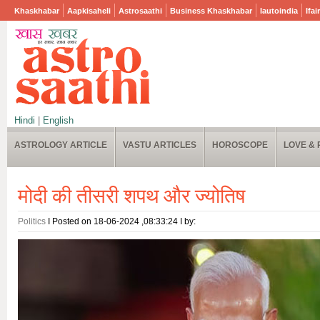
Khaskhabar
Aapkisaheli
Astrosaathi
Business Khaskhabar
Iautoindia
Ifai
Hindi
|
English
ASTROLOGY ARTICLE
VASTU ARTICLES
HOROSCOPE
LOVE & 
मोदी की तीसरी शपथ और ज्योतिष
Politics
I Posted on 18-06-2024 ,08:33:24 I by: