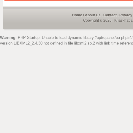
Home
I
About Us
I
Contact
I
Privacy
Copyright © 2026 I Khaskhabar
Warning
: PHP Startup: Unable to load dynamic library '/opt/cpanel/ea-php54/
version LIBXML2_2.4.30 not defined in file libxml2.so.2 with link time referen