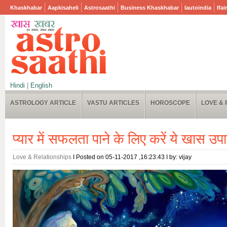
Khaskhabar
Aapkisaheli
Astrosaathi
Business Khaskhabar
Iautoindia
Ifai
Hindi
|
English
ASTROLOGY ARTICLE
VASTU ARTICLES
HOROSCOPE
LOVE & 
प्‍यार में सफलता पाने के लिए करें ये खास उप
Love & Relationships
I Posted on 05-11-2017 ,16:23:43 I by: vijay