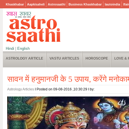
Khaskhabar
Aapkisaheli
Astrosaathi
Business Khaskhabar
Iautoindia
Ifai
Hindi
|
English
ASTROLOGY ARTICLE
VASTU ARTICLES
HOROSCOPE
LOVE & 
सावन में हनुमानजी के 5 उपाय, करेंगे मनोकामन
Astrology Articles
I Posted on 09-08-2016 ,10:30:29 I by: