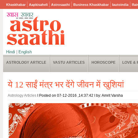
Khaskhabar
Aapkisaheli
Astrosaathi
Business Khaskhabar
Iautoindia
Ifai
Hindi
|
English
ASTROLOGY ARTICLE
VASTU ARTICLES
HOROSCOPE
LOVE & 
ये 12 साईं मंत्र भर देंगे जीवन में खुशियां
Astrology Articles
I Posted on 07-12-2016 ,14:37:42 I by: Amrit Varsha