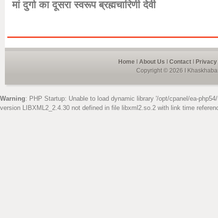
मां दुर्गा का दूसरा स्वरूप ब्रह्मचारिणी देवी
Home
I
About Us
I
Contact
I
Privacy
Copyright © 2026 I Khaskhabar
Warning
: PHP Startup: Unable to load dynamic library '/opt/cpanel/ea-php54/
version LIBXML2_2.4.30 not defined in file libxml2.so.2 with link time referen