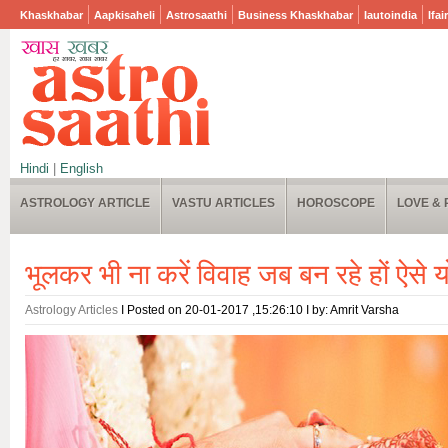
Khaskhabar
Aapkisaheli
Astrosaathi
Business Khaskhabar
Iautoindia
Ifai
Hindi
|
English
ASTROLOGY ARTICLE
VASTU ARTICLES
HOROSCOPE
LOVE & 
भूलकर भी ना करें विवाह जब बन रहे हों ऐसे 
Astrology Articles
I Posted on 20-01-2017 ,15:26:10 I by: Amrit Varsha