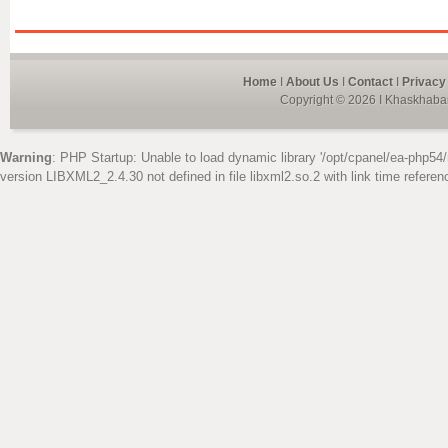
Home
I
About Us
I
Contact
I
Privacy
Copyright © 2026 I Khaskhabar
Warning
: PHP Startup: Unable to load dynamic library '/opt/cpanel/ea-php54/
version LIBXML2_2.4.30 not defined in file libxml2.so.2 with link time referen