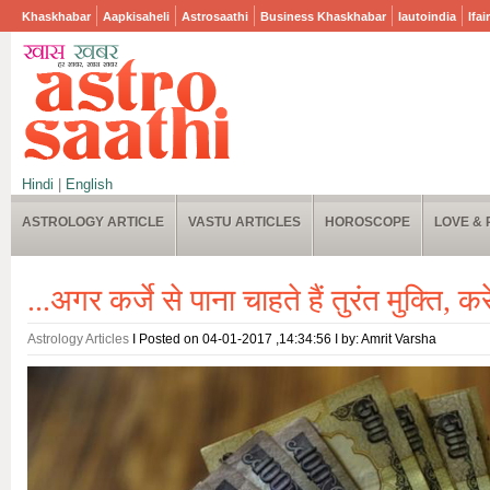
Khaskhabar
Aapkisaheli
Astrosaathi
Business Khaskhabar
Iautoindia
Ifai
Hindi
|
English
ASTROLOGY ARTICLE
VASTU ARTICLES
HOROSCOPE
LOVE & 
...अगर कर्जे से पाना चाहते हैं तुरंत मुक्ति, कर
Astrology Articles
I Posted on 04-01-2017 ,14:34:56 I by: Amrit Varsha