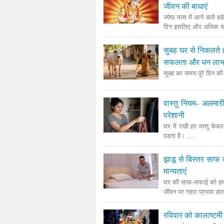
जीवन की बाधाएं
ज्येष्ठ मास में आने वाले 
दिन इसलिए और अधिक खास
सुबह घर से निकलते ह
सफलता और धन ला
सुबह का समय पूरे दिन की
वास्तु नियम- अलमारी
परेशानी
घर में रखी हर वस्तु केव
प़डता है। ....
झ़ाडू से बिस्तर साफ 
मान्यताएं
घर की साफ-सफाई को हम र
जीवन पर गहरा प्रभाव डाल
रविवार को कालाष्टमी