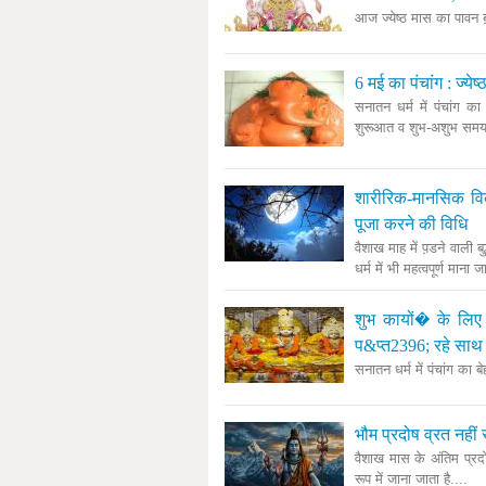
आज ज्येष्ठ मास का पावन ब
6 मई का पंचांग : ज्ये
सनातन धर्म में पंचांग 
शुरूआत व शुभ-अशुभ समय क
शारीरिक-मानसिक विका
पूजा करने की विधि
वैशाख माह में प़डने वाली बुद
धर्म में भी महत्वपूर्ण माना ज
शुभ कायों� के लिए 
प&प्त2396; रहे साथ
सनातन धर्म में पंचांग का ब
भौम प्रदोष व्रत नही
वैशाख मास के अंतिम प्रद
रूप में जाना जाता है....