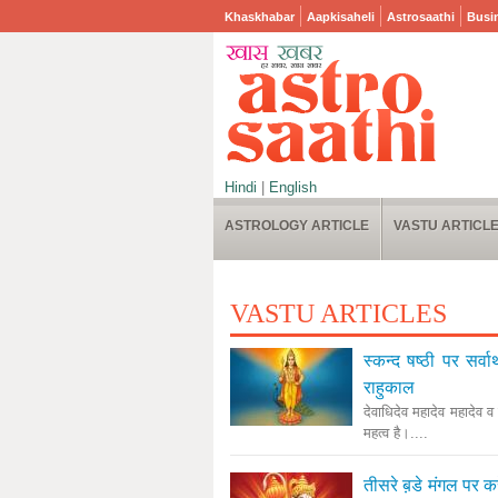
Khaskhabar
Aapkisaheli
Astrosaathi
Busi
Hindi
|
English
ASTROLOGY ARTICLE
VASTU ARTICL
VASTU ARTICLES
स्कन्द षष्ठी पर सर्वा
राहुकाल
देवाधिदेव महादेव महादेव व 
महत्व है।....
तीसरे ब़डे मंगल पर क