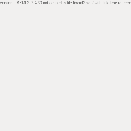
version LIBXML2_2.4.30 not defined in file libxml2.so.2 with link time referen