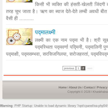
किसी भी व्यक्ति की हंसती-खेलती जिंदग
तरह चुभ जाता है। ऋण का ब्याज देते-देते लम्बी अवधी बी
वैसी ही ..........
पद्मालक्ष्मी
लक्ष्मी का एक नाम पद्मा भी है। श्री सूक्त
पद्मस्थिता पद्मवर्णा पद्मिनी, पद्मालिनी पु
पद्माक्षी, पद्मसम्भवा, सरसिजनिलया, सरोजहस्तां, पद्मविपद्मप
previous
1
2
next
Home
I
About Us
I
Contact
I
Privacy
Copyright © 2026 I Khaskhabar
Warning
: PHP Startup: Unable to load dynamic library '/opt/cpanel/ea-php54/